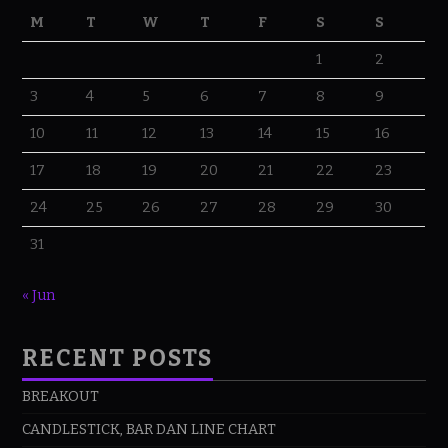
M
T
W
T
F
S
S
1
2
3
4
5
6
7
8
9
10
11
12
13
14
15
16
17
18
19
20
21
22
23
24
25
26
27
28
29
30
31
« Jun
RECENT POSTS
BREAKOUT
CANDLESTICK, BAR DAN LINE CHART