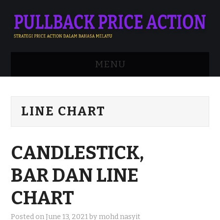
MENU
APA ITU PRICE ACTION?
LINE CHART
ADVANCED STRATEGY
MENGENAI SAYA
CANDLESTICK,
DAFTAR
BAR DAN LINE
LOGIN
CHART
Posted on
June 13, 2021
by
mohd nasyit