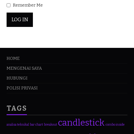
Remember Me
HOME
MENGENAI SAYA
HUBUNGI
POLISI PRIVASI
TAGS
candlestick
analisa teknikal
bar chart
breakout
combo inside