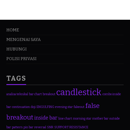
HOME
MENGENAI SAYA
HUBUNGI
POLISI PRIVASI
TAGS
candlestick
analisa teknikal
bar chart
breakout
combo inside
false
bar
continuation
doji
ENGULFING
evening star
fakeout
breakout
inside bar
line chart
morning star
mother bar
outside
bar
pattern
pin bar
reversal
SNR
SUPPORT RESISTANCE