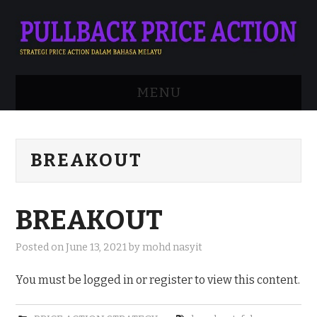
MENU
APA ITU PRICE ACTION?
BREAKOUT
ADVANCED STRATEGY
MENGENAI SAYA
BREAKOUT
DAFTAR
Posted on
June 13, 2021
by
mohd nasyit
LOGIN
You must be logged in or register to view this content.